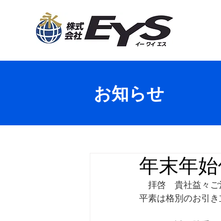
お知らせ
年末年始
　拝啓　貴社益々ご
平素は格別のお引き