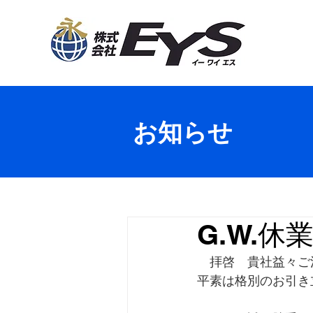
お知らせ
G.W.
　拝啓　貴社益々ご
平素は格別のお引き