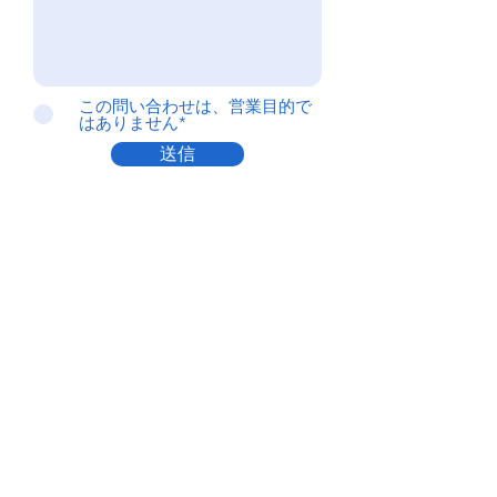
この問い合わせは、営業目的で
はありません*
送信
株式会社EYS
〒023-0889
​岩手県奥州市水沢字高屋敷24-1
E-mail：
info@e-yakuhin.com
TEL：0197-24-4244
​FAX：0197-25-2116